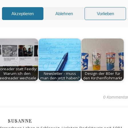
Akzeptieren
Ablehnen
Vorlieben
noreader statt Feedly:
Warum ich den
Newsletter - muss
Design der 80er für
eedreader wechsele
man den jetzt haben?
den Kirchenflohmarkt
0 Kommenta
SUSANNE
ersachsen Leben in Schleswig-Holstein Redakteurin seit 1981