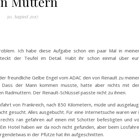
n Muttern
30. August 2017
Problem. Ich habe diese Aufgabe schon ein paar Mal in mein
steckt der Teufel im Detail. Habt ihr schon einmal über eu
e der freundliche Gelbe Engel vom ADAC den von Renault zu mein
e. Dass der Mann kommen musste, hatte aber nichts mit d
 Radmuttern. Der Renault-Schlüssel passte nicht zu ihnen.
fahrt von Frankreich, nach 850 Kilometern, müde und ausgelaug
acht gesucht. Alles ausgebucht. Für eine Internetsuche waren wir 
rechts ran gefahren auf einen mit Schotter befestigten und v
. Ein Hotel haben wir da noch nicht gefunden, aber beim Losfahr
 Irgendetwas in der Pfütze hat ihn aufgeschnitten.