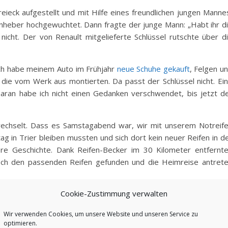
reieck aufgestellt und mit Hilfe eines freundlichen jungen Manne
nheber hochgewuchtet. Dann fragte der junge Mann: „Habt ihr d
nicht. Der von Renault mitgelieferte Schlüssel rutschte über d
 Ich habe meinem Auto im Frühjahr
neue Schuhe gekauft
, Felgen u
die vom Werk aus montierten. Da passt der Schlüssel nicht. Ei
aran habe ich nicht einen Gedanken verschwendet, bis jetzt d
echselt. Dass es Samstagabend war, wir mit unserem Notreif
ag in Trier bleiben mussten und sich dort kein neuer Reifen in d
ere Geschichte. Dank Reifen-Becker im 30 Kilometer entfernt
ch den passenden Reifen gefunden und die Heimreise antret
Cookie-Zustimmung verwalten
 dann guckt vor einer großen Reise nach, ob der Mutternschlüss
lschlüssel mit deutlich besserer Hebelwirkung. Denn wie sagte d
Wir verwenden Cookies, um unsere Website und unseren Service zu
enset: „Das ist Spielzeug.“
optimieren.