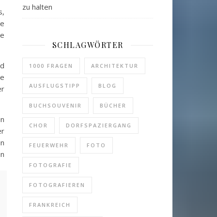
zu halten
s,
ie
ie
SCHLAGWÖRTER
nd
1000 FRAGEN
ARCHITEKTUR
ne
AUSFLUGSTIPP
BLOG
er
BUCHSOUVENIR
BÜCHER
en
CHOR
DORFSPAZIERGANG
er
en
FEUERWEHR
FOTO
en
FOTOGRAFIE
el
FOTOGRAFIEREN
er
FRANKREICH