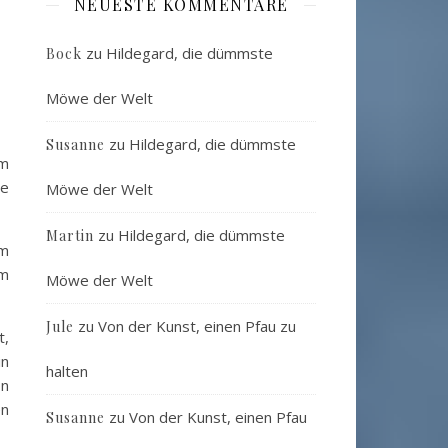
NEUESTE KOMMENTARE
zu
Hildegard, die dümmste
Bock
Möwe der Welt
zu
Hildegard, die dümmste
Susanne
em
re
Möwe der Welt
zu
Hildegard, die dümmste
Martin
em
em
Möwe der Welt
zu
Von der Kunst, einen Pfau zu
Jule
t,
in
halten
on
en
zu
Von der Kunst, einen Pfau
Susanne