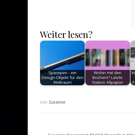
Weiter lesen?
Spacepen - ein
Wohin mit den
I
Design-Objekt für den
Büchern? Letzte
Weltraum
Station Altpapier
F
Von
Susanne
Susanne Peyronnet *1960 Wurzeln in Nied