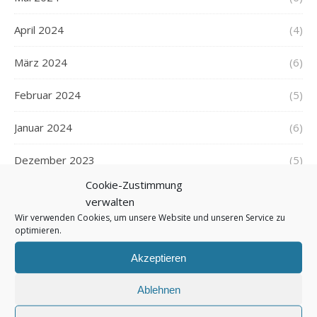
April 2024
(4)
März 2024
(6)
Februar 2024
(5)
Januar 2024
(6)
Dezember 2023
(5)
Cookie-Zustimmung
November 2023
(5)
verwalten
Wir verwenden Cookies, um unsere Website und unseren Service zu
Oktober 2023
(6)
optimieren.
September 2023
(5)
Akzeptieren
August 2023
(6)
Ablehnen