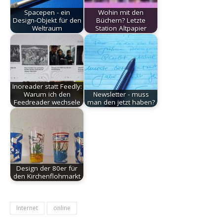
Spacepen - ein
Wohin mit den
Design-Objekt für den
Büchern? Letzte
Weltraum
Station Altpapier
Inoreader statt Feedly:
Warum ich den
Newsletter - muss
Feedreader wechsele
man den jetzt haben?
Design der 80er für
den Kirchenflohmarkt
Internet
online