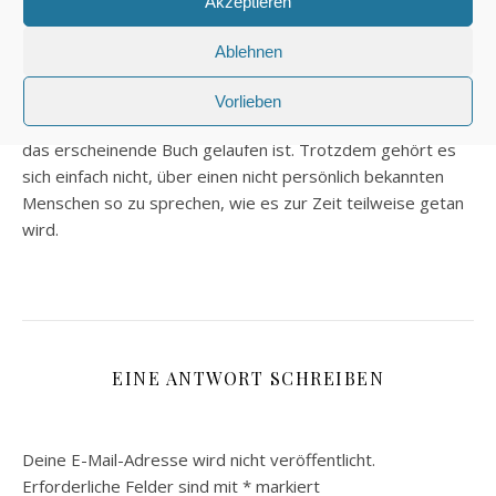
Akzeptieren
FRAU FRÖHLICH
12. SEPTEMBER 2012 UM 16:54
Ablehnen
ANTWORTEN
Ich stimme dir absolut zu, muss aber auch gestehen, dass
Vorlieben
ich mich schon gefragt habe, was da PR-mäßig in Bezug auf
das erscheinende Buch gelaufen ist. Trotzdem gehört es
sich einfach nicht, über einen nicht persönlich bekannten
Menschen so zu sprechen, wie es zur Zeit teilweise getan
wird.
EINE ANTWORT SCHREIBEN
Deine E-Mail-Adresse wird nicht veröffentlicht.
Erforderliche Felder sind mit
*
markiert