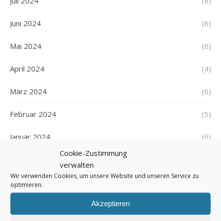
Juli 2024
(6)
Juni 2024
(6)
Mai 2024
(6)
April 2024
(4)
März 2024
(6)
Februar 2024
(5)
Januar 2024
(6)
Cookie-Zustimmung
Dezember 2023
(5)
verwalten
Wir verwenden Cookies, um unsere Website und unseren Service zu
November 2023
(5)
optimieren.
Akzeptieren
Oktober 2023
(6)