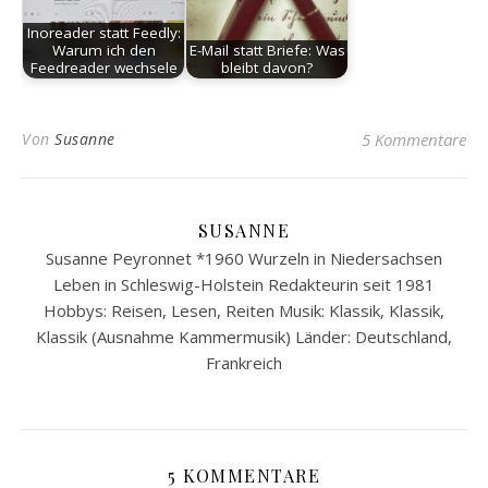
Inoreader statt Feedly:
Warum ich den
E-Mail statt Briefe: Was
Feedreader wechsele
bleibt davon?
Von
Susanne
5 Kommentare
SUSANNE
Susanne Peyronnet *1960 Wurzeln in Niedersachsen
Leben in Schleswig-Holstein Redakteurin seit 1981
Hobbys: Reisen, Lesen, Reiten Musik: Klassik, Klassik,
Klassik (Ausnahme Kammermusik) Länder: Deutschland,
Frankreich
5 KOMMENTARE