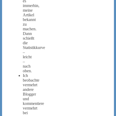
es
immerhin,
meine
Artikel
bekannt
zu
machen.
Dann
schießt
die
Statistikkurve
–
leicht
–
nach
oben.
Ich
beobachte
vermehrt
andere
Blogger
und
kommentiere
vermehrt
bei