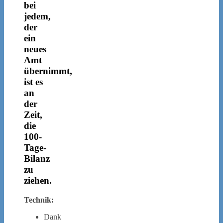
bei
jedem,
der
ein
neues
Amt
übernimmt,
ist es
an
der
Zeit,
die
100-
Tage-
Bilanz
zu
ziehen.
Technik:
Dank