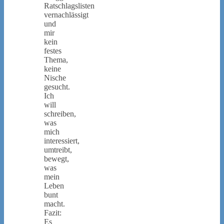
Ratschlagslisten
vernachlässigt
und
mir
kein
festes
Thema,
keine
Nische
gesucht.
Ich
will
schreiben,
was
mich
interessiert,
umtreibt,
bewegt,
was
mein
Leben
bunt
macht.
Fazit:
Es