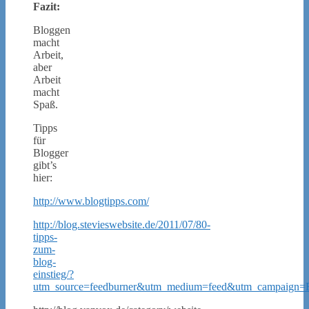
Fazit:
Bloggen
macht
Arbeit,
aber
Arbeit
macht
Spaß.
Tipps
für
Blogger
gibt’s
hier:
http://www.blogtipps.com/
http://blog.stevieswebsite.de/2011/07/80-
tipps-
zum-
blog-
einstieg/?
utm_source=feedburner&utm_medium=feed&utm_campaign=