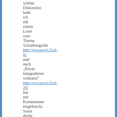
schöne
Diskussion
hatte
ich
mit
einem
Leser
zum
Thema
Schulfotografie
http://wp.me/p1J2oJ-
6i
,
und
auch
„Privat
fotografieren
verboten“
http://wp.me/p1J2oJ-
2Q
hat
mir
Kommentare
eingebracht.
Sonst
dürfte