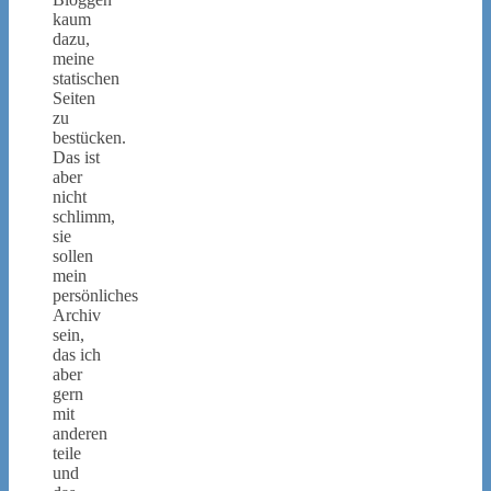
kaum
dazu,
meine
statischen
Seiten
zu
bestücken.
Das ist
aber
nicht
schlimm,
sie
sollen
mein
persönliches
Archiv
sein,
das ich
aber
gern
mit
anderen
teile
und