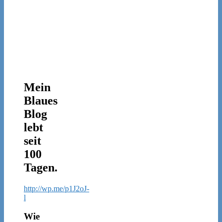
Mein
Blaues
Blog
lebt
seit
100
Tagen.
http://wp.me/p1J2oJ-
l
Wie