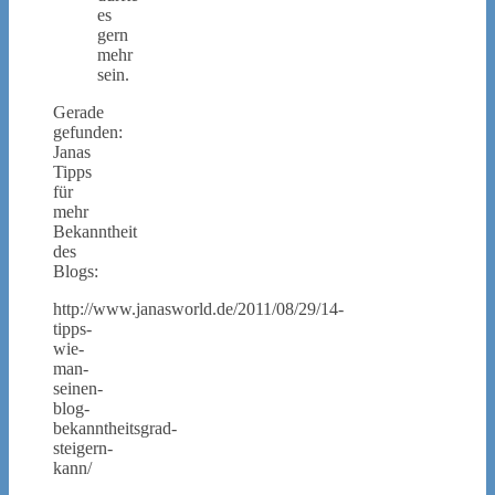
es
gern
mehr
sein.
Gerade
gefunden:
Janas
Tipps
für
mehr
Bekanntheit
des
Blogs:
http://www.janasworld.de/2011/08/29/14-
tipps-
wie-
man-
seinen-
blog-
bekanntheitsgrad-
steigern-
kann/