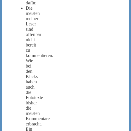
dafür.
Die
meisten
meiner
Leser
sind
offenbar
nicht
bereit
zu
kommentieren.
Wie
bei
den
Klicks
haben
auch
die
Fototexte
bisher
die
meisten
Kommentare
erbracht.
Ein