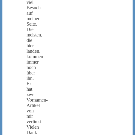
viel
Besuch
auf
meiner
Seite.
Die
meisten,
die
hier
landen,
kommen
immer
noch
über
ihn.
Er
hat
zwei
Vornamen-
Artikel
von
mir
verlinkt.
Vielen
Dank