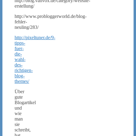
http://blog.vanvox.de/category/website-
erstellung/
http://www.probloggerworld.de/blog-
fehler-
neuling/283/
http://pixeltuner.de/9-
tipps-
fuer-
die-
wahl-
des-
richtigen-
blog-
themes/
Über
gute
Blogartikel
und
wie
man
sie
schreibt,
hat