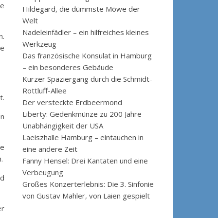
se
Hildegard, die dümmste Möwe der
Welt
Nadeleinfädler – ein hilfreiches kleines
n.
Werkzeug
ie
Das französische Konsulat in Hamburg
– ein besonderes Gebäude
Kurzer Spaziergang durch die Schmidt-
Rottluff-Allee
t.
Der versteckte Erdbeermond
Liberty: Gedenkmünze zu 200 Jahre
en
Unabhängigkeit der USA
Laeiszhalle Hamburg – eintauchen in
ne
eine andere Zeit
.
Fanny Hensel: Drei Kantaten und eine
Verbeugung
nd
Großes Konzerterlebnis: Die 3. Sinfonie
von Gustav Mahler, von Laien gespielt
er