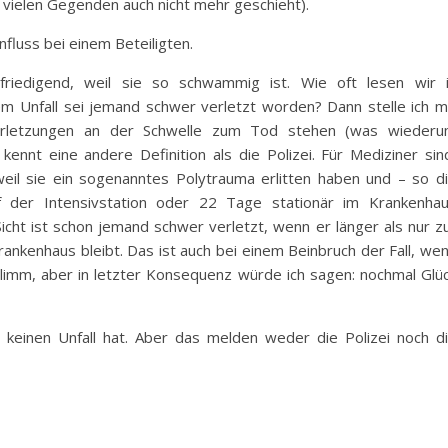
vielen Gegenden auch nicht mehr geschieht).
fluss bei einem Beteiligten.
riedigend, weil sie so schwammig ist. Wie oft lesen wir 
nem Unfall sei jemand schwer verletzt worden? Dann stelle ich m
rletzungen an der Schwelle zum Tod stehen (was wieder
n kennt eine andere Definition als die Polizei. Für Mediziner si
il sie ein sogenanntes Polytrauma erlitten haben und – so d
uf der Intensivstation oder 22 Tage stationär im Krankenha
icht ist schon jemand schwer verletzt, wenn er länger als nur z
ankenhaus bleibt. Das ist auch bei einem Beinbruch der Fall, we
chlimm, aber in letzter Konsequenz würde ich sagen: nochmal Glü
ar keinen Unfall hat. Aber das melden weder die Polizei noch d