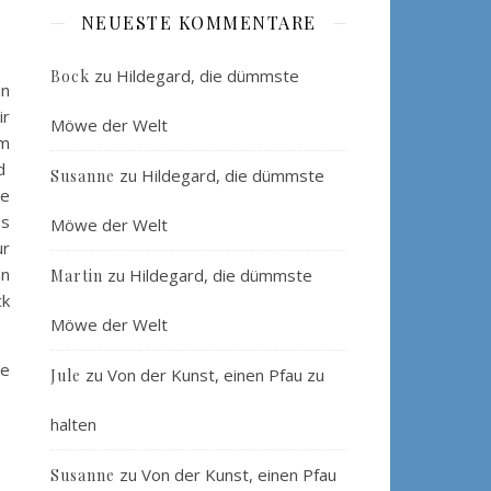
NEUESTE KOMMENTARE
zu
Hildegard, die dümmste
Bock
in
ir
Möwe der Welt
um
nd
zu
Hildegard, die dümmste
Susanne
ie
us
Möwe der Welt
ur
nn
zu
Hildegard, die dümmste
Martin
ck
Möwe der Welt
ie
zu
Von der Kunst, einen Pfau zu
Jule
halten
zu
Von der Kunst, einen Pfau
Susanne