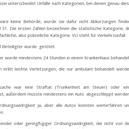
lizei unterscheidet Unfälle nach Kategorien, bei denen genau die
wäre keine Behörde, würde sie dafür nicht Abkürzungen finde
 S1. Die ersten Zahlen bezeichnen die statistische Kategorie, d
liche, also polizeiliche Kategorie. VU steht für Verkehrsunfall.
 Beteiligter wurde getötet.
ter wurde mindestens 24 Stunden in einem Krankenhaus behandel
erlitt leichte Verletzungen, die nur ambulant behandelt werd
sache war eine Straftat (Trunkenheit am Steuer) oder ei
ig ist, außerdem musste mindestens ein Auto abgeschleppt werden
dnungswidrigkeit ja, aber alle Autos konnten weiterfahren u
n.
ender oder geringfügiger Ordnungswidrigkeit, die nicht von d