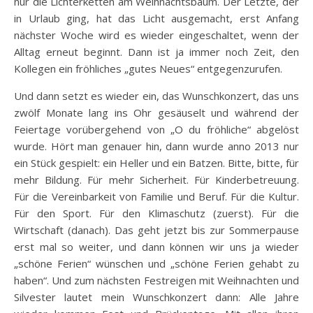
nur die Lichterketten am Weihnachtsbaum. Der Letzte, der
in Urlaub ging, hat das Licht ausgemacht, erst Anfang
nächster Woche wird es wieder eingeschaltet, wenn der
Alltag erneut beginnt. Dann ist ja immer noch Zeit, den
Kollegen ein fröhliches „gutes Neues“ entgegenzurufen.
Und dann setzt es wieder ein, das Wunschkonzert, das uns
zwölf Monate lang ins Ohr gesäuselt und während der
Feiertage vorübergehend von „O du fröhliche“ abgelöst
wurde. Hört man genauer hin, dann wurde anno 2013 nur
ein Stück gespielt: ein Heller und ein Batzen. Bitte, bitte, für
mehr Bildung. Für mehr Sicherheit. Für Kinderbetreuung.
Für die Vereinbarkeit von Familie und Beruf. Für die Kultur.
Für den Sport. Für den Klimaschutz (zuerst). Für die
Wirtschaft (danach). Das geht jetzt bis zur Sommerpause
erst mal so weiter, und dann können wir uns ja wieder
„schöne Ferien“ wünschen und „schöne Ferien gehabt zu
haben“. Und zum nächsten Festreigen mit Weihnachten und
Silvester lautet mein Wunschkonzert dann: Alle Jahre