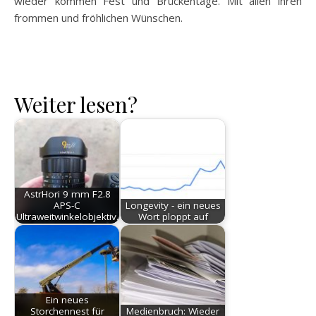
wieder kommen Fest und Brückentage. Mit allen ihren
frommen und fröhlichen Wünschen.
Weiter lesen?
AstrHori 9 mm F2.8
APS-C
Longevity - ein neues
Ultraweitwinkelobjektiv…
Wort ploppt auf
Ein neues
Storchennest für
Medienbruch: Wieder