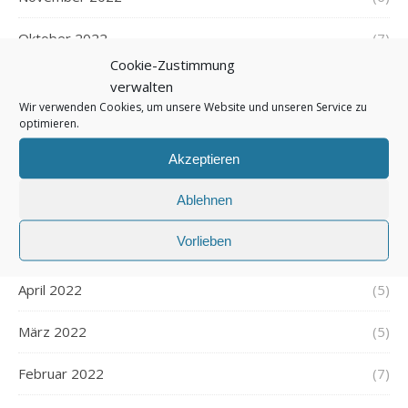
Oktober 2022
(7)
Cookie-Zustimmung
September 2022
(5)
verwalten
Wir verwenden Cookies, um unsere Website und unseren Service zu
August 2022
(5)
optimieren.
Akzeptieren
Juli 2022
(6)
Ablehnen
Juni 2022
(6)
Vorlieben
Mai 2022
(7)
April 2022
(5)
März 2022
(5)
Februar 2022
(7)