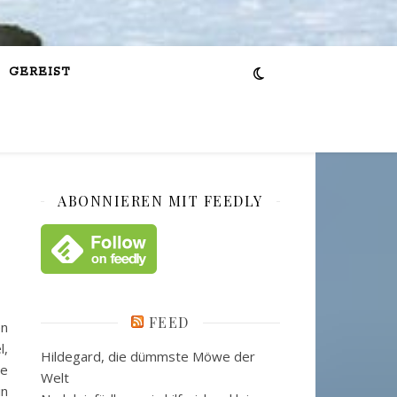
GEREIST
ABONNIEREN MIT FEEDLY
FEED
en
l,
Hildegard, die dümmste Möwe der
se
Welt
in