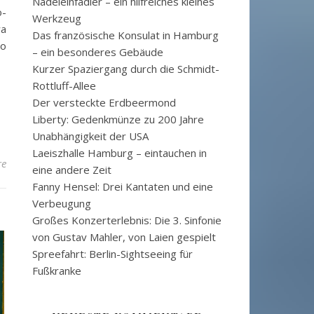
Nadeleinfädler – ein hilfreiches kleines
o-
Werkzeug
wa
Das französische Konsulat in Hamburg
so
– ein besonderes Gebäude
Kurzer Spaziergang durch die Schmidt-
Rottluff-Allee
Der versteckte Erdbeermond
Liberty: Gedenkmünze zu 200 Jahre
Unabhängigkeit der USA
Laeiszhalle Hamburg – eintauchen in
re
eine andere Zeit
Fanny Hensel: Drei Kantaten und eine
Verbeugung
Großes Konzerterlebnis: Die 3. Sinfonie
von Gustav Mahler, von Laien gespielt
Spreefahrt: Berlin-Sightseeing für
Fußkranke