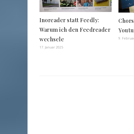
Inoreader statt Feedly:
Chors
Warum ich den Feedreader
Yout
wechsele
9. Februa
17. Januar 2025