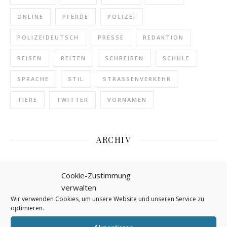
ONLINE
PFERDE
POLIZEI
POLIZEIDEUTSCH
PRESSE
REDAKTION
REISEN
REITEN
SCHREIBEN
SCHULE
SPRACHE
STIL
STRASSENVERKEHR
TIERE
TWITTER
VORNAMEN
ARCHIV
August 2026
(2)
Cookie-Zustimmung
verwalten
Juli 2026
(5)
Wir verwenden Cookies, um unsere Website und unseren Service zu
optimieren.
Juni 2026
(4)