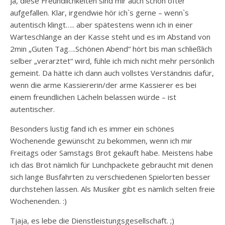
Ja, diese Freundlichkeiten sind mir auch schon öfter
aufgefallen. Klar, irgendwie hör ich`s gerne – wenn`s
autentisch klingt….. aber spätestens wenn ich in einer
Warteschlange an der Kasse steht und es im Abstand von
2min „Guten Tag….Schönen Abend“ hört bis man schließlich
selber „verarztet“ wird, fühle ich mich nicht mehr persönlich
gemeint. Da hätte ich dann auch vollstes Verständnis dafür,
wenn die arme Kassiererin/der arme Kassierer es bei
einem freundlichen Lächeln belassen würde – ist
autentischer.
Besonders lustig fand ich es immer ein schönes
Wochenende gewünscht zu bekommen, wenn ich mir
Freitags oder Samstags Brot gekauft habe. Meistens habe
ich das Brot nämlich für Lunchpackete gebraucht mit denen
sich lange Busfahrten zu verschiedenen Spielorten besser
durchstehen lassen. Als Musiker gibt es nämlich selten freie
Wochenenden. :)
Tjaja, es lebe die Dienstleistungsgesellschaft. ;)