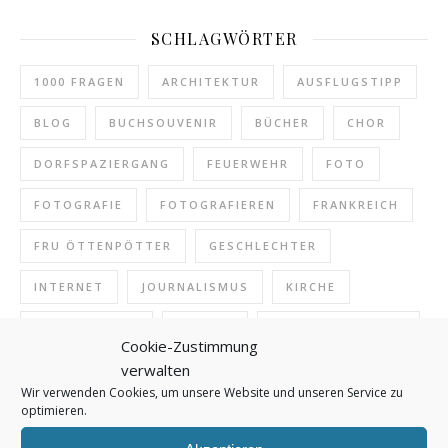
SCHLAGWÖRTER
1000 FRAGEN
ARCHITEKTUR
AUSFLUGSTIPP
BLOG
BUCHSOUVENIR
BÜCHER
CHOR
DORFSPAZIERGANG
FEUERWEHR
FOTO
FOTOGRAFIE
FOTOGRAFIEREN
FRANKREICH
FRU ÖTTENPÖTTER
GESCHLECHTER
INTERNET
JOURNALISMUS
KIRCHE
KIRCHENMUSIK
KLASSIK
KLASSISCHE MUSIK
Cookie-Zustimmung
verwalten
KONZERT
KULTUR
KUNST
LESEN
Wir verwenden Cookies, um unsere Website und unseren Service zu
optimieren.
MUSEUM
MUSIK
NAMEN
NATUR