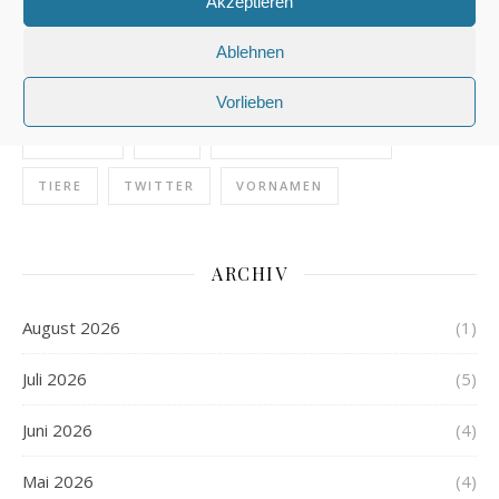
Akzeptieren
ONLINE
PFERDE
POLIZEI
POLIZEIDEUTSCH
PRESSE
REDAKTION
Ablehnen
REISEN
REITEN
SCHREIBEN
SCHULE
Vorlieben
SPRACHE
STIL
STRASSENVERKEHR
TIERE
TWITTER
VORNAMEN
ARCHIV
August 2026
(1)
Juli 2026
(5)
Juni 2026
(4)
Mai 2026
(4)