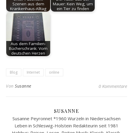
Szenen aus dem
Mauer: Kein Weg, um
Krankenhaus-Alltag
ein Tier zu finden
Aus dem Familien-
Bücherschrank: Vom
deutschen Herzen
Blog
Internet
online
Von
Susanne
0 Kommentare
SUSANNE
Susanne Peyronnet *1960 Wurzeln in Niedersachsen
Leben in Schleswig-Holstein Redakteurin seit 1981
Hobbys: Reisen, Lesen, Reiten Musik: Klassik, Klassik,