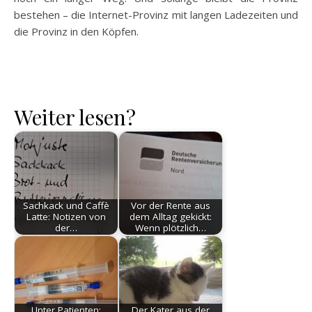
bestehen – die Internet-Provinz mit langen Ladezeiten und
die Provinz in den Köpfen.
Weiter lesen?
Sachkack und Caffè
Vor der Rente aus
Latte: Notizen von
dem Alltag gekickt:
der…
Wenn plötzlich…
Unter Patienten:
Der Kater aus der