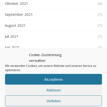
Oktober 2021
(6)
September 2021
(7)
August 2021
(7)
Juli 2021
(7)
Juni 2021
(7)
Cookie-Zustimmung
Mai 2021
(8)
verwalten
Wir verwenden Cookies, um unsere Website und unseren Service zu
April 2021
(7)
optimieren.
Akzeptieren
März 2021
(7)
Ablehnen
Februar 2021
(5)
Vorlieben
Januar 2021
(8)