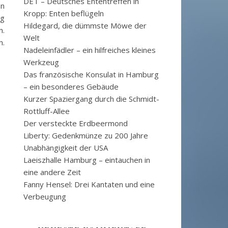
DET – Deutsches Ententreffen in
en
Kropp: Enten beflügeln
ig
Hildegard, die dümmste Möwe der
n.
Welt
n.
Nadeleinfädler – ein hilfreiches kleines
Werkzeug
Das französische Konsulat in Hamburg
– ein besonderes Gebäude
Kurzer Spaziergang durch die Schmidt-
Rottluff-Allee
Der versteckte Erdbeermond
Liberty: Gedenkmünze zu 200 Jahre
Unabhängigkeit der USA
Laeiszhalle Hamburg – eintauchen in
eine andere Zeit
Fanny Hensel: Drei Kantaten und eine
Verbeugung