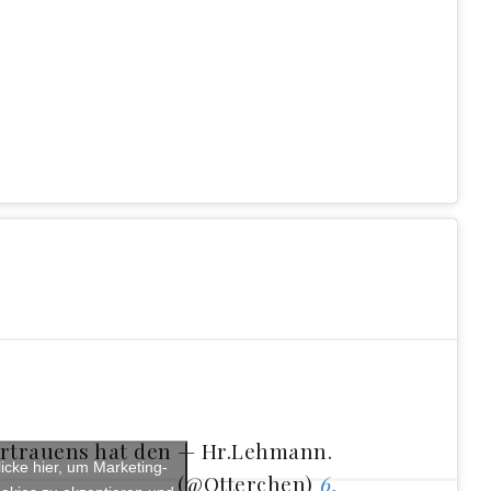
rtrauens hat den
— Hr.Lehmann.
licke hier, um Marketing-
(@Otterchen)
6.