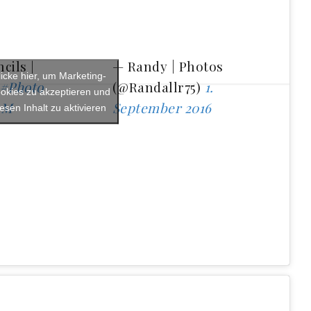
cils |
— Randy | Photos
licke hier, um Marketing-
#Photo
(@Randallr75)
1.
okies zu akzeptieren und
9M
September 2016
iesen Inhalt zu aktivieren