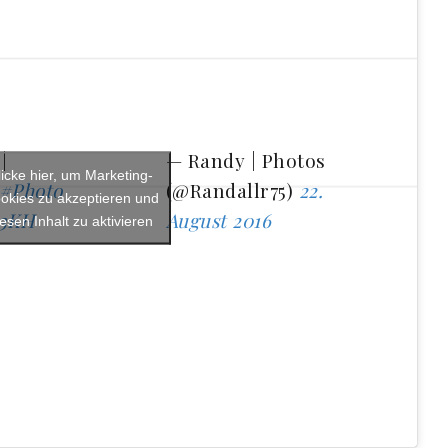
|
— Randy | Photos
licke hier, um Marketing-
#Photo
(@Randallr75)
22.
okies zu akzeptieren und
63KH
August 2016
iesen Inhalt zu aktivieren