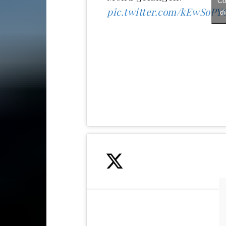
Co
pic.twitter.com/kEwSoPY
d