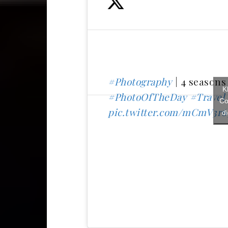
#Photography
| 4 seasons 
K
#PhotoOfTheDay
#Travel
Co
pic.twitter.com/mCmV3r
d