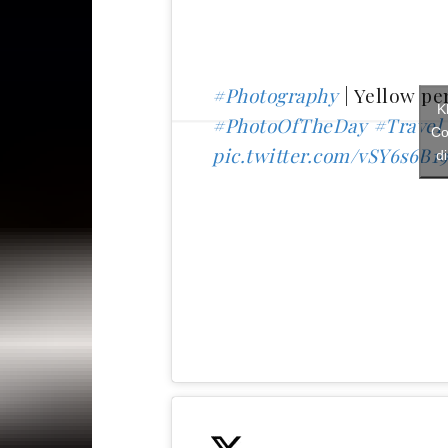
#Photography
| Yellow pen
K
#PhotoOfTheDay
#Travel
Co
pic.twitter.com/vSY6s6B1
d