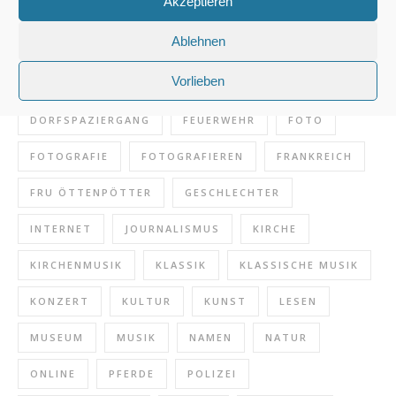
Akzeptieren
SCHLAGWÖRTER
Ablehnen
1000 FRAGEN
ARCHITEKTUR
AUSFLUGSTIPP
Vorlieben
BLOG
BUCHSOUVENIR
BÜCHER
CHOR
DORFSPAZIERGANG
FEUERWEHR
FOTO
FOTOGRAFIE
FOTOGRAFIEREN
FRANKREICH
FRU ÖTTENPÖTTER
GESCHLECHTER
INTERNET
JOURNALISMUS
KIRCHE
KIRCHENMUSIK
KLASSIK
KLASSISCHE MUSIK
KONZERT
KULTUR
KUNST
LESEN
MUSEUM
MUSIK
NAMEN
NATUR
ONLINE
PFERDE
POLIZEI