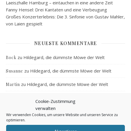
Laeiszhalle Hamburg – eintauchen in eine andere Zeit
Fanny Hensel: Drei Kantaten und eine Verbeugung
Großes Konzerterlebnis: Die 3. Sinfonie von Gustav Mahler,
von Laien gespielt
NEUESTE KOMMENTARE
zu
Hildegard, die dümmste Möwe der Welt
Bock
zu
Hildegard, die dümmste Möwe der Welt
Susanne
zu
Hildegard, die dümmste Möwe der Welt
Martin
zu
Von der Kunst, einen Pfau zu halten
Jule
Cookie-Zustimmung
verwalten
zu
Von der Kunst, einen Pfau zu halten
Susanne
Wir verwenden Cookies, um unsere Website und unseren Service zu
optimieren.