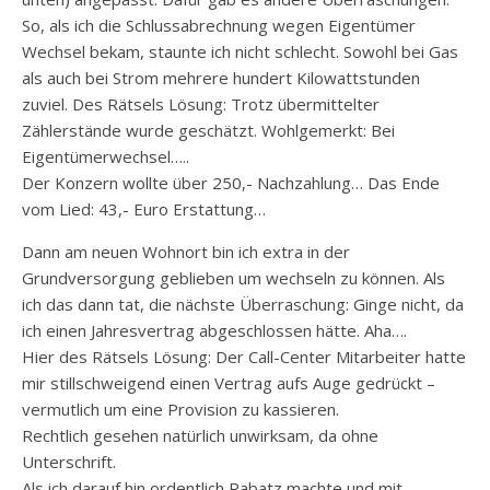
So, als ich die Schlussabrechnung wegen Eigentümer
Wechsel bekam, staunte ich nicht schlecht. Sowohl bei Gas
als auch bei Strom mehrere hundert Kilowattstunden
zuviel. Des Rätsels Lösung: Trotz übermittelter
Zählerstände wurde geschätzt. Wohlgemerkt: Bei
Eigentümerwechsel…..
Der Konzern wollte über 250,- Nachzahlung… Das Ende
vom Lied: 43,- Euro Erstattung…
Dann am neuen Wohnort bin ich extra in der
Grundversorgung geblieben um wechseln zu können. Als
ich das dann tat, die nächste Überraschung: Ginge nicht, da
ich einen Jahresvertrag abgeschlossen hätte. Aha….
Hier des Rätsels Lösung: Der Call-Center Mitarbeiter hatte
mir stillschweigend einen Vertrag aufs Auge gedrückt –
vermutlich um eine Provision zu kassieren.
Rechtlich gesehen natürlich unwirksam, da ohne
Unterschrift.
Als ich darauf hin ordentlich Rabatz machte und mit