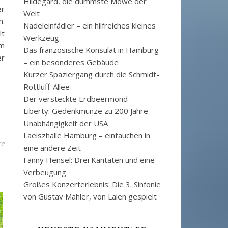
Hildegard, die dümmste Möwe der
er
Welt
.
Nadeleinfädler – ein hilfreiches kleines
lt
Werkzeug
um
Das französische Konsulat in Hamburg
er
– ein besonderes Gebäude
Kurzer Spaziergang durch die Schmidt-
Rottluff-Allee
Der versteckte Erdbeermond
Liberty: Gedenkmünze zu 200 Jahre
Unabhängigkeit der USA
Laeiszhalle Hamburg – eintauchen in
re
eine andere Zeit
Fanny Hensel: Drei Kantaten und eine
Verbeugung
Großes Konzerterlebnis: Die 3. Sinfonie
von Gustav Mahler, von Laien gespielt