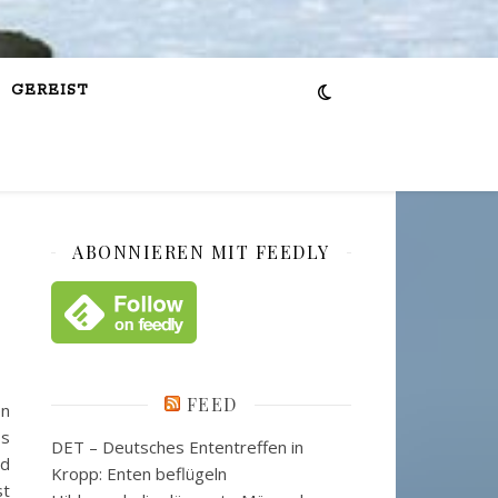
GEREIST
ABONNIEREN MIT FEEDLY
FEED
en
ss
DET – Deutsches Ententreffen in
nd
Kropp: Enten beflügeln
st