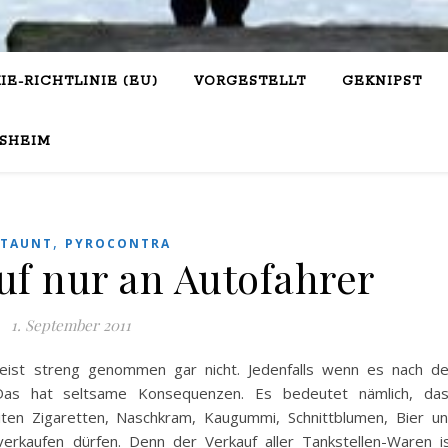
IE-RICHTLINIE (EU)
VORGESTELLT
GEKNIPST
SHEIM
,
STAUNT
PYROCONTRA
f nur an Autofahrer
1. September 2011
eist streng genommen gar nicht. Jedenfalls wenn es nach d
Das hat seltsame Konsequenzen. Es bedeutet nämlich, da
iten Zigaretten, Naschkram, Kaugummi, Schnittblumen, Bier u
erkaufen dürfen. Denn der Verkauf aller Tankstellen-Waren i