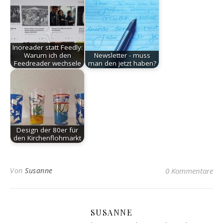
Inoreader statt Feedly:
Warum ich den
Newsletter - muss
Feedreader wechsele
man den jetzt haben?
Design der 80er für
den Kirchenflohmarkt
Von
Susanne
0 Kommentare
SUSANNE