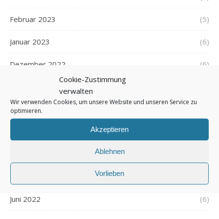
Februar 2023
(5)
Januar 2023
(6)
Dezember 2022
(6)
Cookie-Zustimmung
November 2022
(6)
verwalten
Wir verwenden Cookies, um unsere Website und unseren Service zu
Oktober 2022
(7)
optimieren.
Akzeptieren
September 2022
(5)
Ablehnen
August 2022
(5)
Vorlieben
Juli 2022
(6)
Juni 2022
(6)