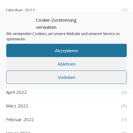
Oktober 2022
(7)
Cookie-Zustimmung
September 2022
(5)
verwalten
Wir verwenden Cookies, um unsere Website und unseren Service zu
August 2022
(5)
optimieren.
Akzeptieren
Juli 2022
(6)
Ablehnen
Juni 2022
(6)
Vorlieben
Mai 2022
(7)
April 2022
(5)
März 2022
(5)
Februar 2022
(7)