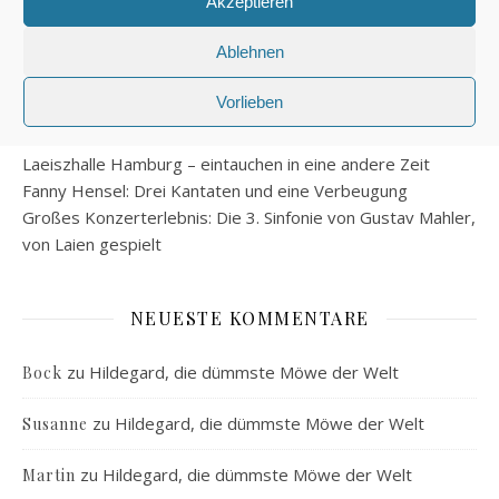
Akzeptieren
Das französische Konsulat in Hamburg – ein besonderes
Gebäude
Ablehnen
Kurzer Spaziergang durch die Schmidt-Rottluff-Allee
Der versteckte Erdbeermond
Vorlieben
Liberty: Gedenkmünze zu 200 Jahre Unabhängigkeit der
USA
Laeiszhalle Hamburg – eintauchen in eine andere Zeit
Fanny Hensel: Drei Kantaten und eine Verbeugung
Großes Konzerterlebnis: Die 3. Sinfonie von Gustav Mahler,
von Laien gespielt
NEUESTE KOMMENTARE
zu
Hildegard, die dümmste Möwe der Welt
Bock
zu
Hildegard, die dümmste Möwe der Welt
Susanne
zu
Hildegard, die dümmste Möwe der Welt
Martin