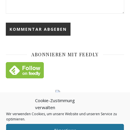
ABONNIEREN MIT FEEDLY
FEED
Cookie-Zustimmung
verwalten
DET – Deutsches Ententreffen in Kropp: Enten beflügeln
Wir verwenden Cookies, um unsere Website und unseren Service zu
Hildegard, die dümmste Möwe der Welt
optimieren.
Nadeleinfädler – ein hilfreiches kleines Werkzeug