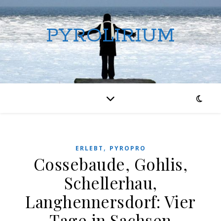
PYROLIRIUM
,
ERLEBT
PYROPRO
Cossebaude, Gohlis,
Schellerhau,
Langhennersdorf: Vier
Tage in Sachsen