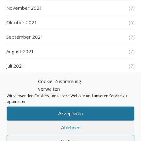
November 2021
(7)
Oktober 2021
(6)
September 2021
(7)
August 2021
(7)
Juli 2021
(7)
Juni 2021
(7)
Cookie-Zustimmung
verwalten
Mai 2021
(8)
Wir verwenden Cookies, um unsere Website und unseren Service zu
optimieren.
April 2021
(7)
Akzeptieren
März 2021
(7)
Ablehnen
Februar 2021
(5)