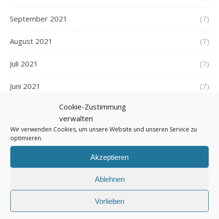
September 2021
(7)
August 2021
(7)
Juli 2021
(7)
Juni 2021
(7)
Cookie-Zustimmung
Mai 2021
(8)
verwalten
Wir verwenden Cookies, um unsere Website und unseren Service zu
April 2021
(7)
optimieren.
März 2021
(7)
Akzeptieren
Februar 2021
(5)
Ablehnen
Januar 2021
(8)
Vorlieben