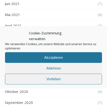
Juni 2021
(7)
Mai 2021
(8)
April 2021
(7)
Cookie-Zustimmung
März 2021
(7)
verwalten
Wir verwenden Cookies, um unsere Website und unseren Service zu
Februar 2021
(5)
optimieren.
Akzeptieren
Januar 2021
(8)
Ablehnen
Dezember 2020
(7)
Vorlieben
November 2020
(9)
Oktober 2020
(9)
September 2020
(7)