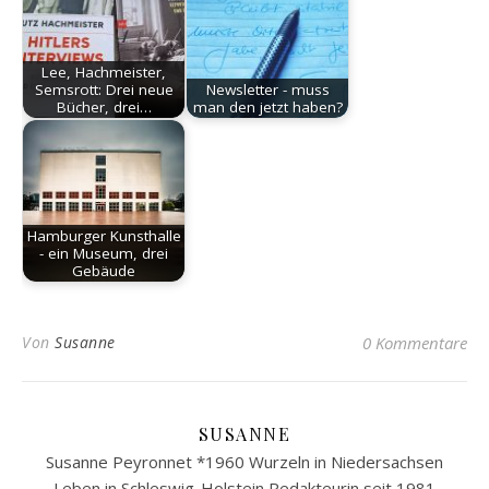
Lee, Hachmeister,
Semsrott: Drei neue
Newsletter - muss
Bücher, drei…
man den jetzt haben?
Hamburger Kunsthalle
- ein Museum, drei
Gebäude
Von
Susanne
0 Kommentare
SUSANNE
Susanne Peyronnet *1960 Wurzeln in Niedersachsen
Leben in Schleswig-Holstein Redakteurin seit 1981