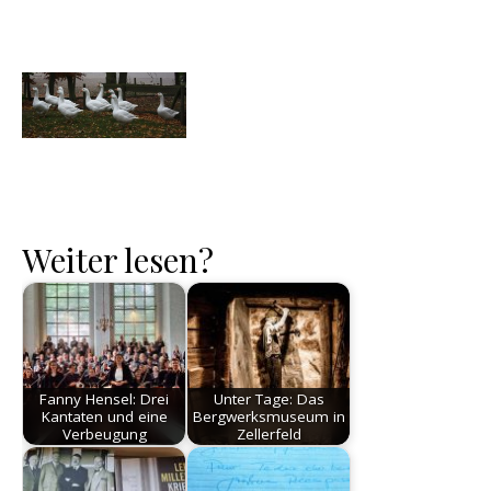
Weiter lesen?
Fanny Hensel: Drei
Unter Tage: Das
Kantaten und eine
Bergwerksmuseum in
Verbeugung
Zellerfeld