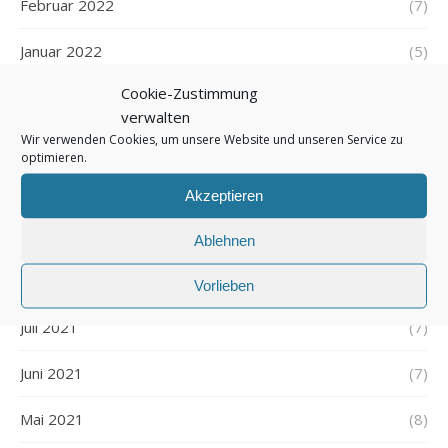
Februar 2022
(7)
Januar 2022
(5)
Cookie-Zustimmung
Dezember 2021
(7)
verwalten
Wir verwenden Cookies, um unsere Website und unseren Service zu
November 2021
(7)
optimieren.
Oktober 2021
(6)
Akzeptieren
September 2021
(7)
Ablehnen
August 2021
(7)
Vorlieben
Juli 2021
(7)
Juni 2021
(7)
Mai 2021
(8)