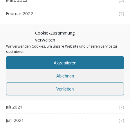
März 2022
(5)
Februar 2022
(7)
Januar 2022
(5)
Cookie-Zustimmung
verwalten
Dezember 2021
(7)
Wir verwenden Cookies, um unsere Website und unseren Service zu
optimieren.
November 2021
(7)
Akzeptieren
Oktober 2021
(6)
Ablehnen
September 2021
(7)
Vorlieben
August 2021
(7)
Juli 2021
(7)
Juni 2021
(7)