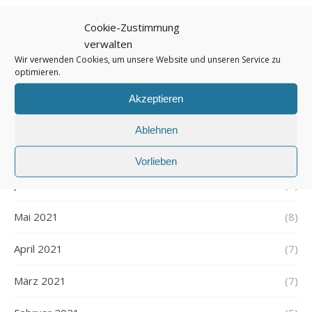
November 2021
(7)
Cookie-Zustimmung
verwalten
Oktober 2021
(6)
Wir verwenden Cookies, um unsere Website und unseren Service zu
optimieren.
September 2021
(7)
Akzeptieren
August 2021
(7)
Ablehnen
Juli 2021
(7)
Vorlieben
Juni 2021
(7)
Mai 2021
(8)
April 2021
(7)
März 2021
(7)