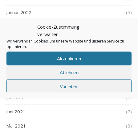
Januar 2022
(5)
Dezember 2021
(7)
Cookie-Zustimmung
verwalten
November 2021
(7)
Wir verwenden Cookies, um unsere Website und unseren Service zu
optimieren.
Oktober 2021
(6)
Akzeptieren
September 2021
(7)
Ablehnen
August 2021
(7)
Vorlieben
Juli 2021
(7)
Juni 2021
(7)
Mai 2021
(8)