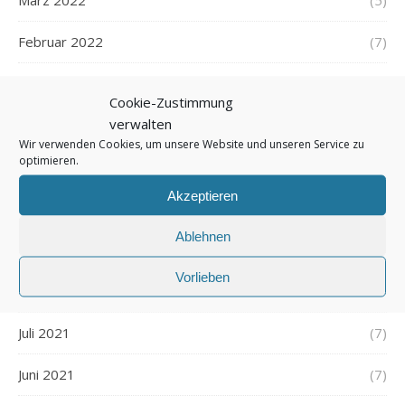
März 2022
(5)
Februar 2022
(7)
Januar 2022
(5)
Cookie-Zustimmung
verwalten
Dezember 2021
(7)
Wir verwenden Cookies, um unsere Website und unseren Service zu
optimieren.
November 2021
(7)
Akzeptieren
Oktober 2021
(6)
Ablehnen
September 2021
(7)
Vorlieben
August 2021
(7)
Juli 2021
(7)
Juni 2021
(7)