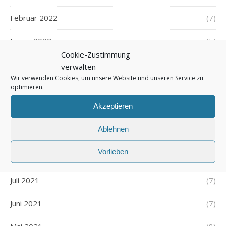
Februar 2022
(7)
Januar 2022
(5)
Cookie-Zustimmung
Dezember 2021
(7)
verwalten
Wir verwenden Cookies, um unsere Website und unseren Service zu
November 2021
optimieren.
(7)
Akzeptieren
Oktober 2021
(6)
Ablehnen
September 2021
(7)
Vorlieben
August 2021
(7)
Juli 2021
(7)
Juni 2021
(7)