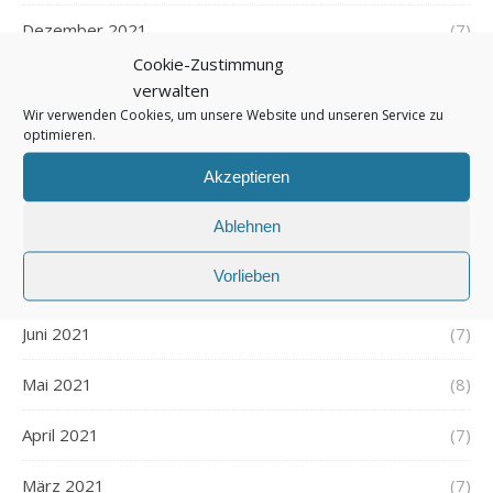
Dezember 2021
(7)
Cookie-Zustimmung
November 2021
(7)
verwalten
Wir verwenden Cookies, um unsere Website und unseren Service zu
Oktober 2021
(6)
optimieren.
Akzeptieren
September 2021
(7)
Ablehnen
August 2021
(7)
Vorlieben
Juli 2021
(7)
Juni 2021
(7)
Mai 2021
(8)
April 2021
(7)
März 2021
(7)