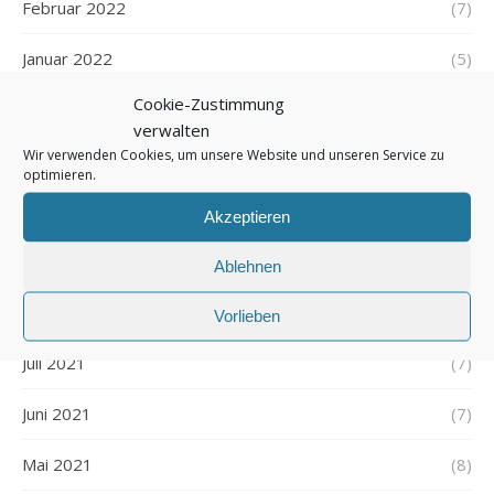
Februar 2022
(7)
Januar 2022
(5)
Cookie-Zustimmung
Dezember 2021
(7)
verwalten
Wir verwenden Cookies, um unsere Website und unseren Service zu
November 2021
(7)
optimieren.
Oktober 2021
(6)
Akzeptieren
September 2021
(7)
Ablehnen
August 2021
(7)
Vorlieben
Juli 2021
(7)
Juni 2021
(7)
Mai 2021
(8)