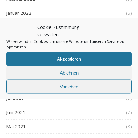
Januar 2022
(5)
Cookie-Zustimmung
Dezember 2021
(7)
verwalten
November 2021
(7)
Wir verwenden Cookies, um unsere Website und unseren Service zu
optimieren.
Oktober 2021
(6)
Akzeptieren
September 2021
(7)
Ablehnen
August 2021
(7)
Vorlieben
Juli 2021
(7)
Juni 2021
(7)
Mai 2021
(8)