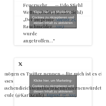
Feuerwehr
— Udo Stiehl
Wetter (Ruhr):
(@udostiehl)
Klicke hier, um Marketing-
Cookies zu akzeptieren und
„Der piepende
August 25,
diesen Inhalt zu aktivieren
Rauchmelder
2013
wurde
angetroffen…“
ie mögen es Twitter nennen – für mich ist es ein
rosses
Klicke hier, um Marketing-
Cookies zu akzeptieren und
enschendieichsonstnichtkennenlernenwürdetoo
diesen Inhalt zu aktivieren
 Keule (@KarlKeule)
August 27, 2013