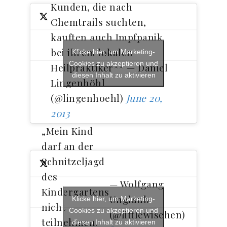
Kunden, die nach
Chemtrails suchten,
kauften auch Impfpanik
bei ihrem lokalen
Klicke hier, um Marketing-
Cookies zu akzeptieren und
Heilpraktiker^^ — Daniel
diesen Inhalt zu aktivieren
Lingenhöhl
(@lingenhoehl)
June 20,
2013
„Mein Kind
darf an der
Schnitzeljagd
des
— Wolfgang
Kindergartens
Unglaub
Klicke hier, um Marketing-
nicht
Cookies zu akzeptieren und
(@littlewisehen)
teilnehmen.
diesen Inhalt zu aktivieren