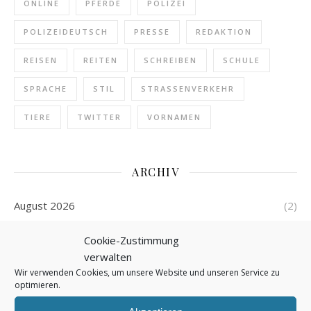
ONLINE
PFERDE
POLIZEI
POLIZEIDEUTSCH
PRESSE
REDAKTION
REISEN
REITEN
SCHREIBEN
SCHULE
SPRACHE
STIL
STRASSENVERKEHR
TIERE
TWITTER
VORNAMEN
ARCHIV
August 2026
(2)
Juli 2026
(5)
Cookie-Zustimmung
verwalten
Juni 2026
(4)
Wir verwenden Cookies, um unsere Website und unseren Service zu
optimieren.
Mai 2026
(4)