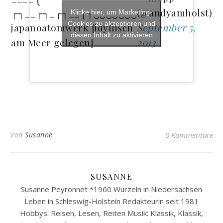
┌┐__┌┐_┌┐__┌┐‿‿‿‿‿‿‿
(@andyamholst)
Klicke hier, um Marketing-
Cookies zu akzeptieren und
japanoatomwerk [idyllisch
September 5,
diesen Inhalt zu aktivieren
am Meer gelegen]
2013
Von
Susanne
0 Kommentare
SUSANNE
Susanne Peyronnet *1960 Wurzeln in Niedersachsen
Leben in Schleswig-Holstein Redakteurin seit 1981
Hobbys: Reisen, Lesen, Reiten Musik: Klassik, Klassik,