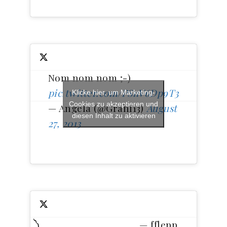
Nom nom nom ;-)
pic.twitter.com/PSnV6Dp9T3
Klicke hier, um Marketing-
Cookies zu akzeptieren und
— Angela (@Grahl13)
August
diesen Inhalt zu aktivieren
27, 2013
____༽
— fflepp