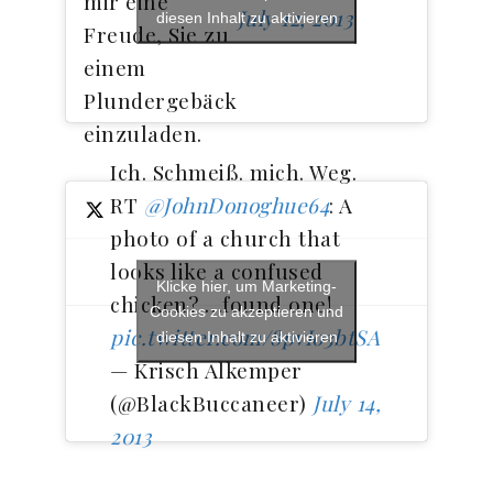
mir eine
July 12, 2013
diesen Inhalt zu aktivieren
Freude, Sie zu
einem
Plundergebäck
einzuladen.
Ich. Schmeiß. mich. Weg.
RT
@JohnDonoghue64
: A
photo of a church that
looks like a confused
Klicke hier, um Marketing-
chicken? …found one!
Cookies zu akzeptieren und
pic.twitter.com/8pvIo3btSA
diesen Inhalt zu aktivieren
— Krisch Alkemper
(@BlackBuccaneer)
July 14,
2013