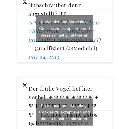
Hubschrauber denn
abgestellt? RT
@Narkoseonkel
:
#knöllchen
Klicke hier, um Marketing-
Cookies zu akzeptieren und
#luftrettung
#christoph13
diesen Inhalt zu aktivieren
pic.twitter.com/s8qhTO02TJ
— Qualifiziert (@Medididi)
July 24, 2013
Der frühe Vogel lief hier
vorbei: Ψ Ψ Ψ Ψ Ψ Ψ Ψ Ψ Ψ
Ψ Ψ Ψ Ψ Ψ Ψ Ψ Ψ Ψ Ψ Ψ Ψ
Klicke hier, um Marketing-
Cookies zu akzeptieren und
Ψ — Hermes Trismegistos
diesen Inhalt zu aktivieren
(@hermes3s)
August 11,