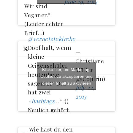
June 19, 2013
Wir sind
Veganer.“
(Leider echter
Brief…)
@vernetztekirche
Doof halt, wenn
—
kleine
Christiane
Geigenschüler
Müller
Klicke hier, um Marketing-
heutzutage
Cookies zu akzeptieren und
(@Copfrin)
sagen: „D-Dur
diesen Inhalt zu aktivieren
July 22,
hat zwei
2013
#hashtags
…“ :))
Neulich gehört.
Wie hast du den