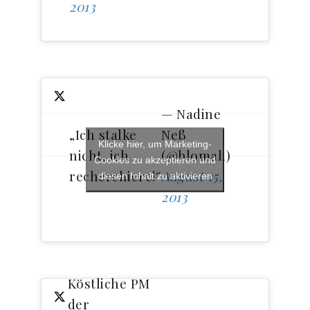
2013
— Nadine
„Ich stalke
Neß
Klicke hier, um Marketing-
nicht, ich
(@blomali)
Cookies zu akzeptieren und
recherchiere!“
August 15,
diesen Inhalt zu aktivieren
2013
Köstliche PM
der