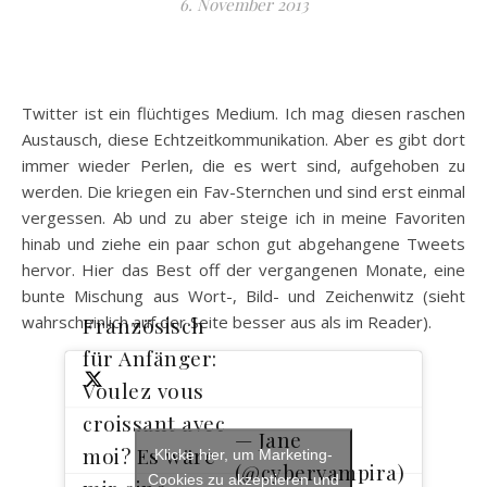
6. November 2013
Twitter ist ein flüchtiges Medium. Ich mag diesen raschen
Austausch, diese Echtzeitkommunikation. Aber es gibt dort
immer wieder Perlen, die es wert sind, aufgehoben zu
werden. Die kriegen ein Fav-Sternchen und sind erst einmal
vergessen. Ab und zu aber steige ich in meine Favoriten
hinab und ziehe ein paar schon gut abgehangene Tweets
hervor. Hier das Best off der vergangenen Monate, eine
bunte Mischung aus Wort-, Bild- und Zeichenwitz (sieht
Französisch
wahrscheinlich auf der Seite besser aus als im Reader).
für Anfänger:
Voulez vous
croissant avec
— Jane
moi? Es wäre
Klicke hier, um Marketing-
(@cybervampira)
Cookies zu akzeptieren und