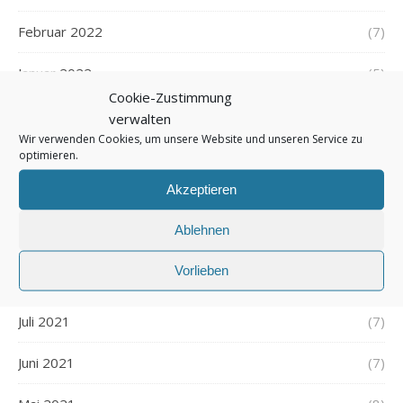
Februar 2022
(7)
Januar 2022
(5)
Cookie-Zustimmung
Dezember 2021
(7)
verwalten
Wir verwenden Cookies, um unsere Website und unseren Service zu
November 2021
optimieren.
(7)
Akzeptieren
Oktober 2021
(6)
Ablehnen
September 2021
(7)
Vorlieben
August 2021
(7)
Juli 2021
(7)
Juni 2021
(7)