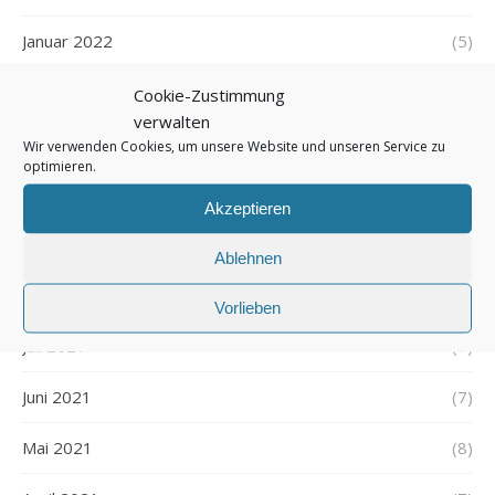
Januar 2022
(5)
Dezember 2021
(7)
Cookie-Zustimmung
verwalten
November 2021
(7)
Wir verwenden Cookies, um unsere Website und unseren Service zu
optimieren.
Oktober 2021
(6)
Akzeptieren
September 2021
(7)
Ablehnen
August 2021
(7)
Vorlieben
Juli 2021
(7)
Juni 2021
(7)
Mai 2021
(8)