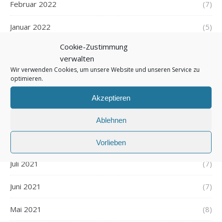
Februar 2022
(7)
Januar 2022
(5)
Cookie-Zustimmung
Dezember 2021
(7)
verwalten
Wir verwenden Cookies, um unsere Website und unseren Service zu
November 2021
(7)
optimieren.
Oktober 2021
(6)
Akzeptieren
September 2021
(7)
Ablehnen
August 2021
(7)
Vorlieben
Juli 2021
(7)
Juni 2021
(7)
Mai 2021
(8)