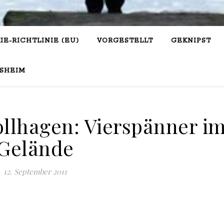
IE-RICHTLINIE (EU)
VORGESTELLT
GEKNIPST
SHEIM
ollhagen: Vierspänner i
Gelände
12. September 2011