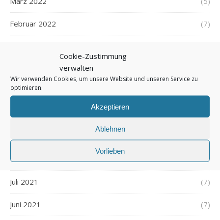
März 2022
(5)
Februar 2022
(7)
Januar 2022
(5)
Cookie-Zustimmung
verwalten
Dezember 2021
(7)
Wir verwenden Cookies, um unsere Website und unseren Service zu
optimieren.
November 2021
(7)
Akzeptieren
Oktober 2021
(6)
Ablehnen
September 2021
(7)
Vorlieben
August 2021
(7)
Juli 2021
(7)
Juni 2021
(7)