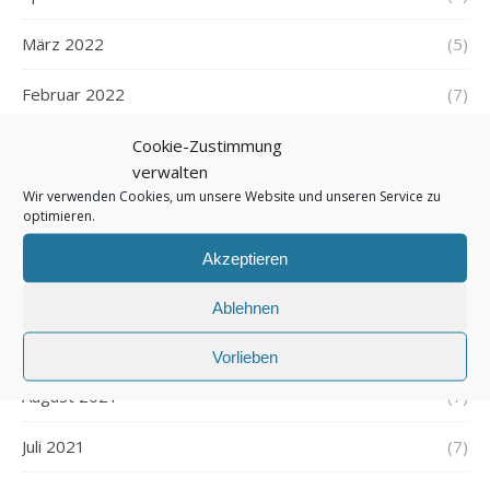
März 2022
(5)
Februar 2022
(7)
Januar 2022
(5)
Cookie-Zustimmung
verwalten
Dezember 2021
(7)
Wir verwenden Cookies, um unsere Website und unseren Service zu
optimieren.
November 2021
(7)
Akzeptieren
Oktober 2021
(6)
Ablehnen
September 2021
(7)
Vorlieben
August 2021
(7)
Juli 2021
(7)