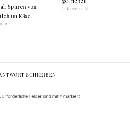
getrieben
al: Spuren von
24. Dezember 2011
lch im Käse
ar 2013
 ANTWORT SCHREIBEN
.
Erforderliche Felder sind mit
*
markiert