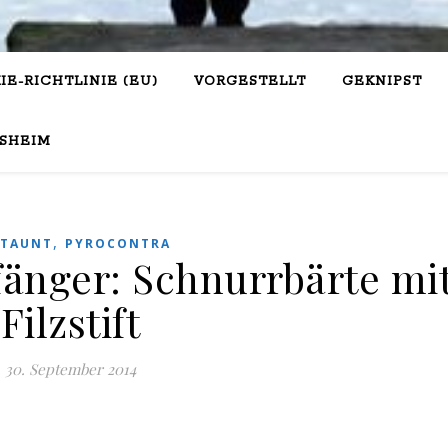
IE-RICHTLINIE (EU)
VORGESTELLT
GEKNIPST
SHEIM
,
STAUNT
PYROCONTRA
fänger: Schnurrbärte mi
Filzstift
30. September 2014