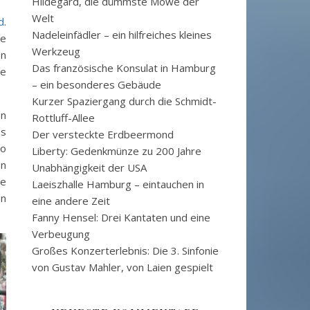
Hildegard, die dümmste Möwe der
Welt
d
.
Nadeleinfädler – ein hilfreiches kleines
ie
Werkzeug
en
Das französische Konsulat in Hamburg
me
– ein besonderes Gebäude
Kurzer Spaziergang durch die Schmidt-
en
Rottluff-Allee
as
Der versteckte Erdbeermond
so
Liberty: Gedenkmünze zu 200 Jahre
on
Unabhängigkeit der USA
le
Laeiszhalle Hamburg – eintauchen in
en
eine andere Zeit
Fanny Hensel: Drei Kantaten und eine
Verbeugung
Großes Konzerterlebnis: Die 3. Sinfonie
von Gustav Mahler, von Laien gespielt