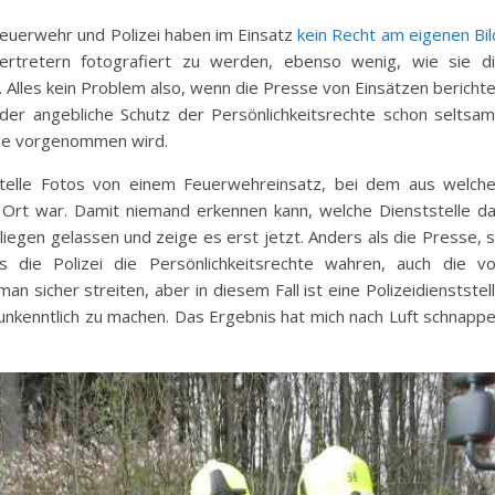
Feuerwehr und Polizei haben im Einsatz
kein Recht am eigenen Bil
ertretern fotografiert zu werden, ebenso wenig, wie sie d
. Alles kein Problem also, wenn die Presse von Einsätzen bericht
t der angebliche Schutz der Persönlichkeitsrechte schon seltsa
esse vorgenommen wird.
ststelle Fotos von einem Feuerwehreinsatz, bei dem aus welch
Ort war. Damit niemand erkennen kann, welche Dienststelle d
liegen gelassen und zeige es erst jetzt. Anders als die Presse, 
s die Polizei die Persönlichkeitsrechte wahren, auch die v
n sicher streiten, aber in diesem Fall ist eine Polizeidienststel
unkenntlich zu machen. Das Ergebnis hat mich nach Luft schnapp