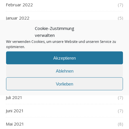
Februar 2022
(7)
Januar 2022
(5)
Cookie-Zustimmung
Dezember 2021
(7)
verwalten
Wir verwenden Cookies, um unsere Website und unseren Service zu
November 2021
(7)
optimieren.
Oktober 2021
(6)
Akzeptieren
September 2021
(7)
Ablehnen
August 2021
Vorlieben
(7)
Juli 2021
(7)
Juni 2021
(7)
Mai 2021
(8)