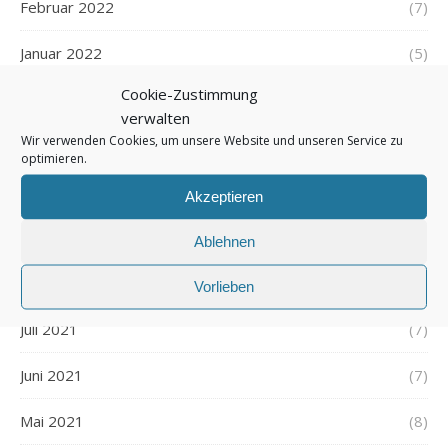
Februar 2022
(7)
Januar 2022
(5)
Cookie-Zustimmung
Dezember 2021
(7)
verwalten
Wir verwenden Cookies, um unsere Website und unseren Service zu
November 2021
(7)
optimieren.
Oktober 2021
(6)
Akzeptieren
September 2021
(7)
Ablehnen
August 2021
(7)
Vorlieben
Juli 2021
(7)
Juni 2021
(7)
Mai 2021
(8)