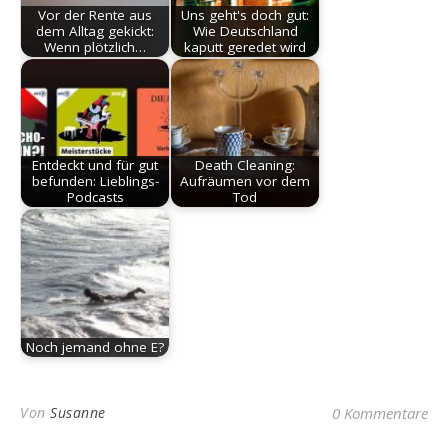
Vor der Rente aus
Uns geht's doch gut:
dem Alltag gekickt:
Wie Deutschland
Wenn plötzlich…
kaputt geredet wird
Entdeckt und für gut
Death Cleaning:
befunden: Lieblings-
Aufräumen vor dem
Podcasts
Tod
Noch jemand ohne E?
Von
Susanne
0 Kommentare