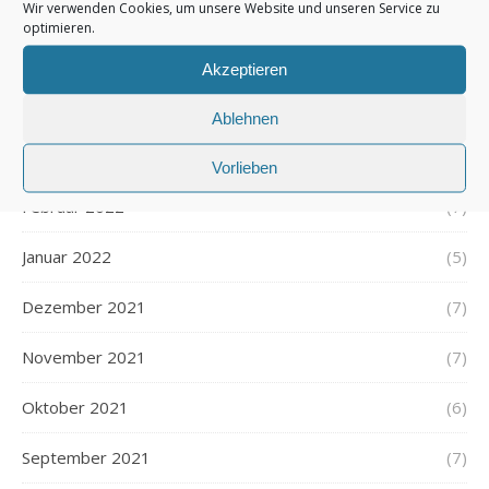
Juni 2022
(6)
Wir verwenden Cookies, um unsere Website und unseren Service zu
optimieren.
Mai 2022
(7)
Akzeptieren
April 2022
(5)
Ablehnen
März 2022
(5)
Vorlieben
Februar 2022
(7)
Januar 2022
(5)
Dezember 2021
(7)
November 2021
(7)
Oktober 2021
(6)
September 2021
(7)