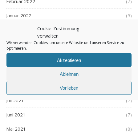
Februar 2022
(7)
Januar 2022
(5)
Cookie-Zustimmung
Dezember 2021
(7)
verwalten
Wir verwenden Cookies, um unsere Website und unseren Service zu
November 2021
(7)
optimieren.
Oktober 2021
(6)
Akzeptieren
September 2021
(7)
Ablehnen
August 2021
(7)
Vorlieben
Juli 2021
(7)
Juni 2021
(7)
Mai 2021
(8)