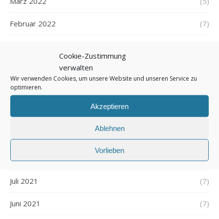
März 2022
(5)
Februar 2022
(7)
Januar 2022
(5)
Cookie-Zustimmung
verwalten
Dezember 2021
(7)
Wir verwenden Cookies, um unsere Website und unseren Service zu
optimieren.
November 2021
(7)
Akzeptieren
Oktober 2021
(6)
Ablehnen
September 2021
(7)
Vorlieben
August 2021
(7)
Juli 2021
(7)
Juni 2021
(7)