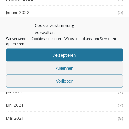
Januar 2022
(5)
Cookie-Zustimmung
Dezember 2021
(7)
verwalten
November 2021
(7)
Wir verwenden Cookies, um unsere Website und unseren Service zu
optimieren.
Oktober 2021
(6)
Akzeptieren
September 2021
(7)
Ablehnen
August 2021
(7)
Vorlieben
Juli 2021
(7)
Juni 2021
(7)
Mai 2021
(8)