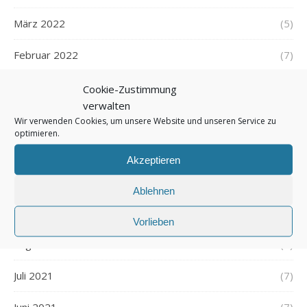
März 2022
(5)
Februar 2022
(7)
Januar 2022
(5)
Cookie-Zustimmung
verwalten
Dezember 2021
(7)
Wir verwenden Cookies, um unsere Website und unseren Service zu
optimieren.
November 2021
(7)
Akzeptieren
Oktober 2021
(6)
Ablehnen
September 2021
(7)
Vorlieben
August 2021
(7)
Juli 2021
(7)