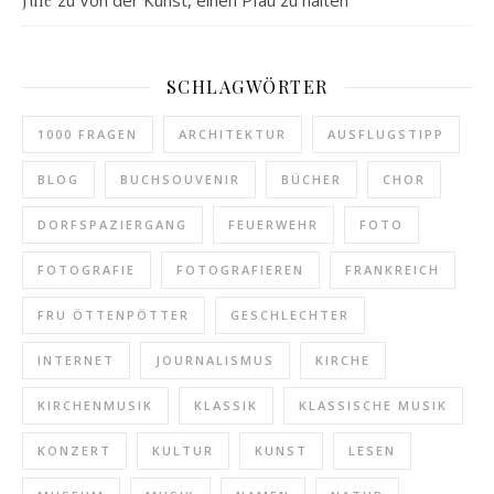
zu
Von der Kunst, einen Pfau zu halten
Jule
SCHLAGWÖRTER
1000 FRAGEN
ARCHITEKTUR
AUSFLUGSTIPP
BLOG
BUCHSOUVENIR
BÜCHER
CHOR
DORFSPAZIERGANG
FEUERWEHR
FOTO
FOTOGRAFIE
FOTOGRAFIEREN
FRANKREICH
FRU ÖTTENPÖTTER
GESCHLECHTER
INTERNET
JOURNALISMUS
KIRCHE
KIRCHENMUSIK
KLASSIK
KLASSISCHE MUSIK
KONZERT
KULTUR
KUNST
LESEN