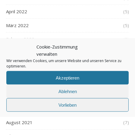
April 2022
(5)
März 2022
(5)
Februar 2022
(7)
Cookie-Zustimmung
Januar 2022
(5)
verwalten
Wir verwenden Cookies, um unsere Website und unseren Service zu
optimieren.
Dezember 2021
(7)
Akzeptieren
November 2021
(7)
Ablehnen
Oktober 2021
(6)
Vorlieben
September 2021
(7)
August 2021
(7)