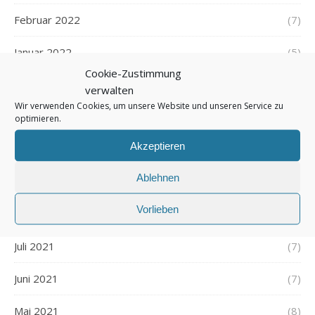
Februar 2022
(7)
Januar 2022
(5)
Cookie-Zustimmung
Dezember 2021
(7)
verwalten
Wir verwenden Cookies, um unsere Website und unseren Service zu
November 2021
(7)
optimieren.
Akzeptieren
Oktober 2021
(6)
Ablehnen
September 2021
(7)
Vorlieben
August 2021
(7)
Juli 2021
(7)
Juni 2021
(7)
Mai 2021
(8)