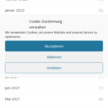
Januar 2022
(5)
Cookie-Zustimmung
Dezember 2021
(7)
verwalten
November 2021
(7)
Wir verwenden Cookies, um unsere Website und unseren Service zu
optimieren.
Oktober 2021
(6)
Akzeptieren
September 2021
(7)
Ablehnen
August 2021
(7)
Vorlieben
Juli 2021
(7)
Juni 2021
(7)
Mai 2021
(8)